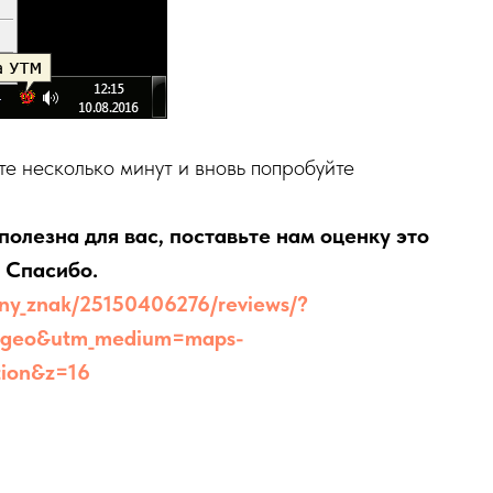
те несколько минут и вновь попробуйте
полезна для вас, поставьте нам оценку это
 Спасибо.
tny_znak/25150406276/reviews/?
izgeo&utm_medium=maps-
tion&z=16