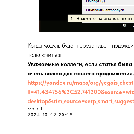
Когда модуль будет перезапущен, подожди
подключиться.
Уважаемые коллеги, если статья была 
очень важно для нашего продвижения.
https://yandex.ru/maps/org/yegais_ches
ll=41.434756%2C52.741200&source=w
desktop&utm_source=serp_smart_sugges
Makbit
2024-10-02 20:09