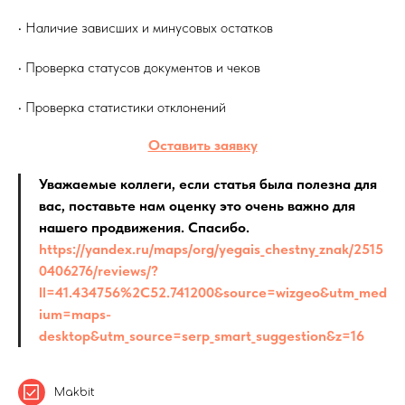
• Наличие зависших и минусовых остатков
• Проверка статусов документов и чеков
• Проверка статистики отклонений
Оставить заявку
Уважаемые коллеги, если статья была полезна для
вас, поставьте нам оценку это очень важно для
нашего продвижения. Спасибо.
https://yandex.ru/maps/org/yegais_chestny_znak/2515
0406276/reviews/?
ll=41.434756%2C52.741200&source=wizgeo&utm_med
ium=maps-
desktop&utm_source=serp_smart_suggestion&z=16
Makbit