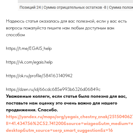
Надеюсь статья оказалась для вас полезной, если у вас есть
вопросы пожалуйста пишите нам любым доступным вам
способом
https://t.me/EGAIS_help
https://vk.com/egais.help
https://ok.ru/profile/584163140942
https://dzen.ru/id/66cdc685e993b6326d06849c
Уважаемые коллеги, если статья была полезна для вас,
поставьте нам оценку это очень важно для нашего
продвижения. Спасибо.
https://yandex.ru/maps/org/yegais_chestny_znak/251504062
ll=41.434756%2C52.741200&source=wizgeo&utm_medium=
desktop&utm_source=serp_smart_suggestion&z=16